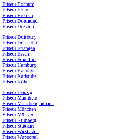
Friseur Bochum
Friseur Bonn
Friseur Bremen
Friseur Dortmund
Friseur Dresden
Friseur Duisburg
Friseur Düsseldorf
Friseur Erlangen
Friseur Essen
Friseur Frankfurt
Friseur Hamburg
Friseur Hannover
Friseur Karlsruhe
Friseur Köln
Friseur Leipzig
Friseur Mannheim
Friseur Mönchengladbach
Friseur München
Friseur Münster
Friseur Nürnberg
Friseur Stuttgart
Friseur Wiesbaden
Friseur Wuppertal