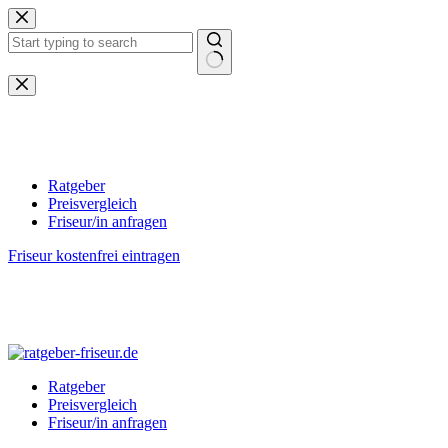
Zum
Inhalt
springen
Keine
Ergebnisse
Ratgeber
Preisvergleich
Friseur/in anfragen
Friseur kostenfrei eintragen
Ratgeber
Preisvergleich
Friseur/in anfragen