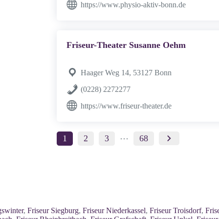
https://www.physio-aktiv-bonn.de
Friseur-Theater Susanne Oehm
Haager Weg 14, 53127 Bonn
(0228) 2272277
https://www.friseur-theater.de
…
1
2
3
68
gswinter
,
Friseur Siegburg
,
Friseur Niederkassel
,
Friseur Troisdorf
,
Fris