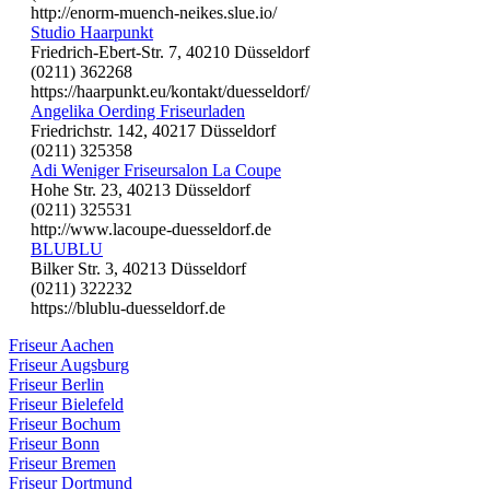
http://enorm-muench-neikes.slue.io/
Studio Haarpunkt
Friedrich-Ebert-Str. 7, 40210 Düsseldorf
(0211) 362268
https://haarpunkt.eu/kontakt/duesseldorf/
Angelika Oerding Friseurladen
Friedrichstr. 142, 40217 Düsseldorf
(0211) 325358
Adi Weniger Friseursalon La Coupe
Hohe Str. 23, 40213 Düsseldorf
(0211) 325531
http://www.lacoupe-duesseldorf.de
BLUBLU
Bilker Str. 3, 40213 Düsseldorf
(0211) 322232
https://blublu-duesseldorf.de
Friseur Aachen
Friseur Augsburg
Friseur Berlin
Friseur Bielefeld
Friseur Bochum
Friseur Bonn
Friseur Bremen
Friseur Dortmund