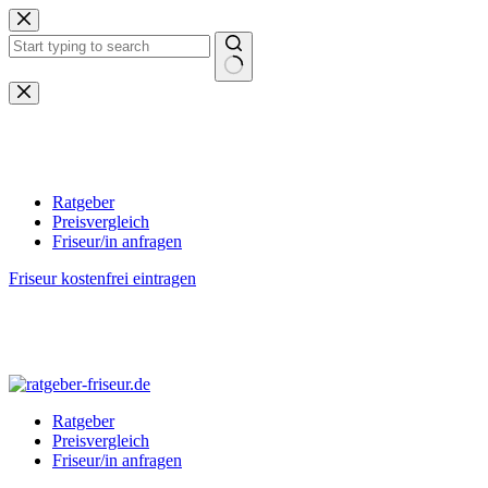
Zum
Inhalt
springen
Keine
Ergebnisse
Ratgeber
Preisvergleich
Friseur/in anfragen
Friseur kostenfrei eintragen
Ratgeber
Preisvergleich
Friseur/in anfragen