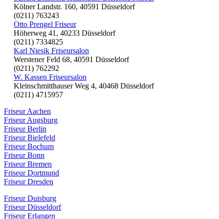
Kölner Landstr. 160, 40591 Düsseldorf
(0211) 763243
Otto Prengel Friseur
Höherweg 41, 40233 Düsseldorf
(0211) 7334825
Karl Niesik Friseursalon
Werstener Feld 68, 40591 Düsseldorf
(0211) 762292
W. Kassen Friseursalon
Kleinschmitthauser Weg 4, 40468 Düsseldorf
(0211) 4715957
Friseur Aachen
Friseur Augsburg
Friseur Berlin
Friseur Bielefeld
Friseur Bochum
Friseur Bonn
Friseur Bremen
Friseur Dortmund
Friseur Dresden
Friseur Duisburg
Friseur Düsseldorf
Friseur Erlangen