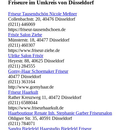
Friseure im Umkreis von Düsseldorf
Friseur Tausendschön Nicole Meßner
Collenbachstr. 20, 40476 Düsseldorf
(0211) 446069
https://friseur-tausendschoen.de
Frisör Salon Ziehe
Münsterstr. 18, 40477 Düsseldorf
(0211) 460307
https://www.friseur-ziehe.de
Ulrike Salon Frisör
Heyestr. 88, 40625 Düsseldorf
(0211) 284555
Gorny-Haar Schoemaker Friseur
40477 Düsseldorf
(0211) 363164
http://www.gornyhaar.de
Friseur Haarkult
Rather Kreuzweg 11, 40472 Düsseldorf
(0211) 6588044
https://www.friseurhaarkult.de
Haarboutique Renate Inh. Stephanie Garber Friseursalon
Ohligser Str. 35, 40591 Düsseldorf
(0211) 784071
Sandra Bielefeld Haarstudio Bielefeld Friseur