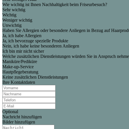
Wie wichtig ist Ihnen Nachhaltigkeit beim Friseurbesuch?
Sehr wichtig
Wichtig
Weniger wichtig
Unwichtig
Haben Sie Allergien oder besondere Anliegen in Bezug auf Haarprod
Ja, ich habe Allergien
Ja, ich bevorzuge spezielle Produkte
Nein, ich habe keine besonderen Anliegen
Ich bin mir nicht sicher
Welche zusätzlichen Dienstleistungen würden Sie in Anspruch nehm
Maniküre/Pediküre
Make-up-Service
Hautpflegeberatung
Keine zusätzlichen Dienstleistungen
Ihre Kontaktdaten
Optional
Nachricht hinzufügen
Bilder hinzufügen