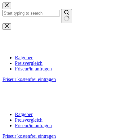
Zum
Inhalt
springen
Keine
Ergebnisse
Ratgeber
Preisvergleich
Friseur/in anfragen
Friseur kostenfrei eintragen
Ratgeber
Preisvergleich
Friseur/in anfragen
Friseur kostenfrei eintragen