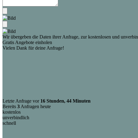
Wir übergeben die Daten ihrer Anfrage, zur kostenlosen und unverbind
Gratis Angebote einholen
Vielen Dank für deine Anfrage!
Letzte Anfrage vor
16 Stunden, 44 Minuten
Bereits
3
Anfragen heute
kostenlos
unverbindlich
schnell