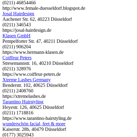
(0211) 46854466
http://www.female-duesseldorf.blogspot.de
Josal Hairdesign
Aachener Str. 62, 40223 Düsseldorf
(0211) 346543
https://josal-hairdesign.de
Klasen GmbH
Pempelforter Str. 47, 40211 Düsseldorf
(0211) 906204
https://www.hermann-klasen.de
Coiffeur Peters
Stresemannstr. 16, 40210 Düsseldorf
(0211) 328976
https://www.coiffeur-peters.de
Xtreme Lashes Germany
Benderstr. 102, 40625 Düsseldorf
(0211) 2408760
https://xtremelashes.de
Tarantino Hairstyling
Heyestr. 126, 40625 Düsseldorf
(0211) 1718816
https://www.tarantino-hairstyling.de
wunderschön facial, feet & more
Kaiserstr. 28b, 40479 Düsseldorf
(0177) 3025943