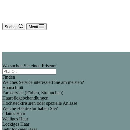
Suchen
Menü
Wo suchen Sie einen Friseur?
Finden
Welches Service interessiert Sie am meisten?
Haarschnitt
Farbservice (Färben, Strähnchen)
Haarpflegebehandlungen
Hochsteckfrisuren oder spezielle Anlässe
Welche Haartextur haben Sie?
Glattes Haar
Welliges Haar
Lockiges Haar
Sehr lockiges Haar