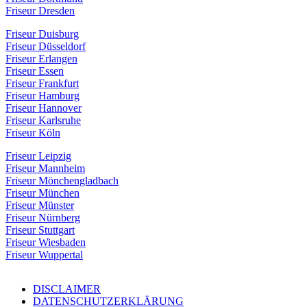
Friseur Dresden
Friseur Duisburg
Friseur Düsseldorf
Friseur Erlangen
Friseur Essen
Friseur Frankfurt
Friseur Hamburg
Friseur Hannover
Friseur Karlsruhe
Friseur Köln
Friseur Leipzig
Friseur Mannheim
Friseur Mönchengladbach
Friseur München
Friseur Münster
Friseur Nürnberg
Friseur Stuttgart
Friseur Wiesbaden
Friseur Wuppertal
DISCLAIMER
DATENSCHUTZERKLÄRUNG