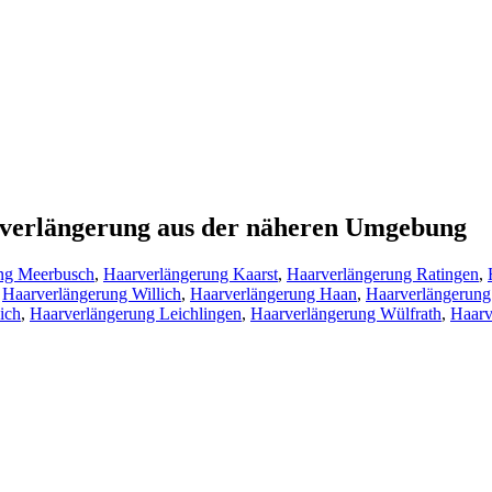
arverlängerung aus der näheren Umgebung
ng Meerbusch
,
Haarverlängerung Kaarst
,
Haarverlängerung Ratingen
,
,
Haarverlängerung Willich
,
Haarverlängerung Haan
,
Haarverlängerung
ich
,
Haarverlängerung Leichlingen
,
Haarverlängerung Wülfrath
,
Haarv