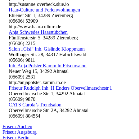
http://susanne-overbeck.slue.io
Haar-Culture und Ferienwohnungen
Ehlener Str. 1, 34289 Zierenberg
(05606) 53909
http://www.haar-culture.de
Anja Schwedes Haarstübchen
Fünffensterstr. 5, 34289 Zierenberg
(05606) 2215
Salon „Gisi“ Inh. Gislinde Kloppmann
Wolfhager Str. 28, 34317 Habichtswald
(05606) 9811
Inh. Anja Polster Kamm In Friseursalon
Neuer Weg 15, 34292 Ahnatal
(05609) 2531
http://anjapolster-kamm-in.de
Friseur Rudolph Inh. H Enders Obervellmarschestr.1
Obervellmarsche Str. 1, 34292 Ahnatal
(05609) 9870
CATS Carola’s Trendsalon
Obervellmarsche Str. 2A, 34292 Ahnatal
(05609) 804554
Friseur Aachen
Friseur Augsburg
Friseur Berlin