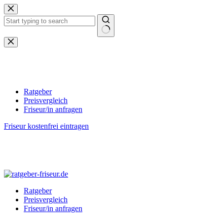
Zum
Inhalt
springen
Keine
Ergebnisse
Ratgeber
Preisvergleich
Friseur/in anfragen
Friseur kostenfrei eintragen
Ratgeber
Preisvergleich
Friseur/in anfragen