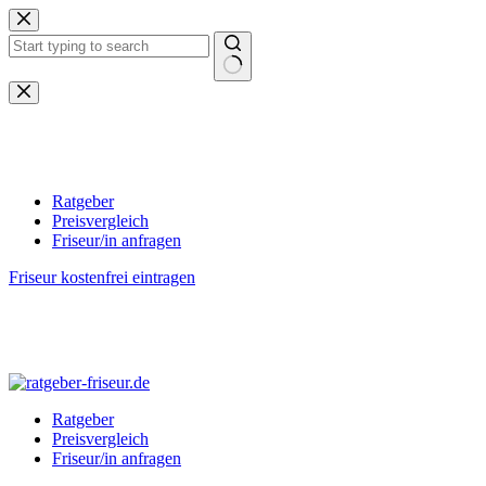
Zum
Inhalt
springen
Keine
Ergebnisse
Ratgeber
Preisvergleich
Friseur/in anfragen
Friseur kostenfrei eintragen
Ratgeber
Preisvergleich
Friseur/in anfragen