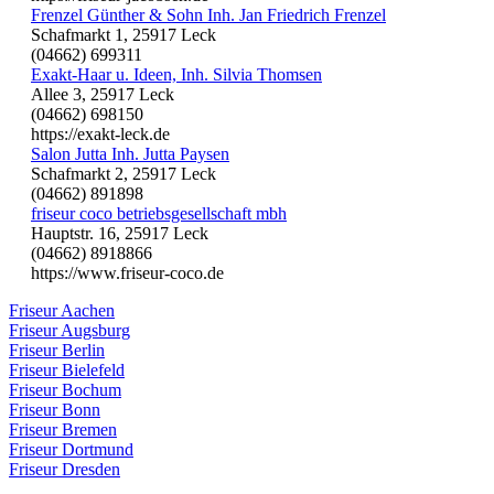
Frenzel Günther & Sohn Inh. Jan Friedrich Frenzel
Schafmarkt 1, 25917 Leck
(04662) 699311
Exakt-Haar u. Ideen, Inh. Silvia Thomsen
Allee 3, 25917 Leck
(04662) 698150
https://exakt-leck.de
Salon Jutta Inh. Jutta Paysen
Schafmarkt 2, 25917 Leck
(04662) 891898
friseur coco betriebsgesellschaft mbh
Hauptstr. 16, 25917 Leck
(04662) 8918866
https://www.friseur-coco.de
Friseur Aachen
Friseur Augsburg
Friseur Berlin
Friseur Bielefeld
Friseur Bochum
Friseur Bonn
Friseur Bremen
Friseur Dortmund
Friseur Dresden