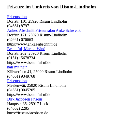
Friseure im Umkreis von Risum-Lindholm
Friseursalon
Dorfstr. 110, 25920 Risum-Lindholm
(04661) 8797
Ankes-Abschnitt Friseursalon Anke Schwenk
Dorfstr. 171, 25920 Risum-Lindholm
(04661) 676663
https://www.ankes-abschnitt.de
Beautiful, Marion Wind
Dorfstr. 202, 25920 Risum-Lindholm
(0151) 15678734
https://www.beautiful-nf.de
hair mit flair
Kliiwerfeen 41, 25920 Risum-Lindholm
(04661) 9349768
Friseursalon
Meelenwäi, 25920 Risum-Lindholm
(04661) 9045205
https://www.beautiful-nf.de
Dirk Jacobsen Friseur
Hauptstr. 35, 25917 Leck
(04662) 2285
https://friseur-jacobsen.de