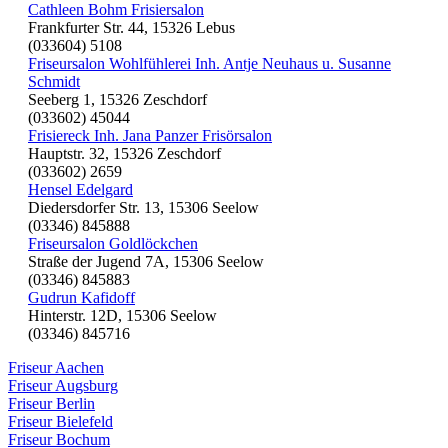
Cathleen Bohm Frisiersalon
Frankfurter Str. 44, 15326 Lebus
(033604) 5108
Friseursalon Wohlfühlerei Inh. Antje Neuhaus u. Susanne
Schmidt
Seeberg 1, 15326 Zeschdorf
(033602) 45044
Frisiereck Inh. Jana Panzer Frisörsalon
Hauptstr. 32, 15326 Zeschdorf
(033602) 2659
Hensel Edelgard
Diedersdorfer Str. 13, 15306 Seelow
(03346) 845888
Friseursalon Goldlöckchen
Straße der Jugend 7A, 15306 Seelow
(03346) 845883
Gudrun Kafidoff
Hinterstr. 12D, 15306 Seelow
(03346) 845716
Friseur Aachen
Friseur Augsburg
Friseur Berlin
Friseur Bielefeld
Friseur Bochum