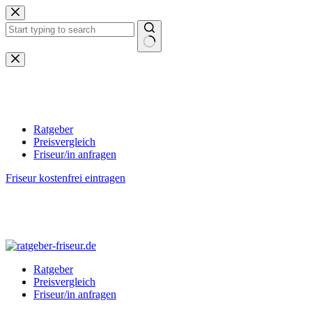
Zum
Inhalt
springen
Keine
Ergebnisse
Ratgeber
Preisvergleich
Friseur/in anfragen
Friseur kostenfrei eintragen
Ratgeber
Preisvergleich
Friseur/in anfragen