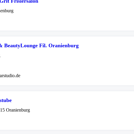
rit Frisiersalon
ienburg
& BeautyLounge Fil. Oranienburg
g
arstudio.de
rstube
515 Oranienburg