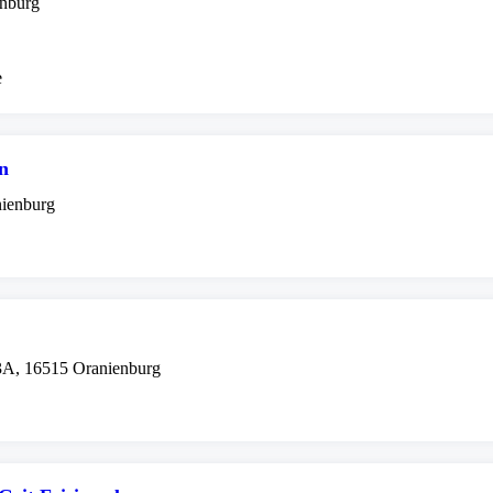
enburg
e
on
nienburg
3A, 16515 Oranienburg