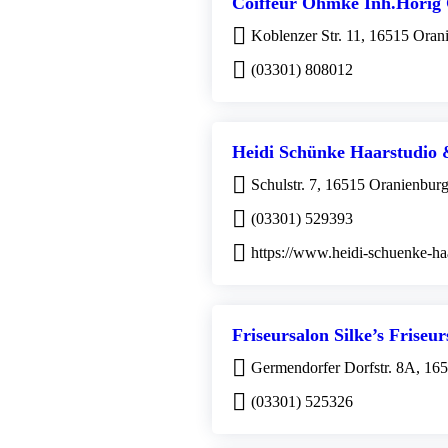
Coiffeur Öhmke Inh.Hörig G
Koblenzer Str. 11, 16515 Oran
(03301) 808012
Heidi Schünke Haarstudio 
Schulstr. 7, 16515 Oranienbur
(03301) 529393
https://www.heidi-schuenke-ha
Friseursalon Silke’s Friseu
Germendorfer Dorfstr. 8A, 16
(03301) 525326