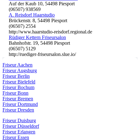
Auf der Kaub 10, 54498 Piesport
(06507) 938569
A. Reisdorf Haarstudio
Brückenstr. 8, 54498 Piesport
(06507) 2554
http://www.haarstudio-reisdorf.regional.de
Rüdiger Kettern Friseursalon
Bahnhofstr. 19, 54498 Piesport
(06507) 5129
http://ruediger-friseursalon.slue.io/
Friseur Aachen
Friseur Augsburg
Friseur Berlin
Friseur Bielefeld
Friseur Bochum
Friseur Bonn
Friseur Bremen
Friseur Dortmund
Friseur Dresden
Friseur Duisburg
Friseur Düsseldorf
Friseur Erlangen
Friseur Essen