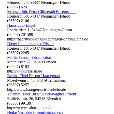
Römerstr. 24, 54347 Neumagen-Dhron
(06507) 6241
Kreusch Inh. Petra Clüsserath Friseursalon
Römerstr. 58, 54347 Neumagen-Dhron
(06507) 2106
Haarstudio Engel
Eberhardstr. 1, 54347 Neumagen-Dhron
(06507) 701599
https://haarstudio-engel-neumagen-dhron.alcina.de
Dieter Lemmermeyer Friseur
Römerstr. 18, 54347 Neumagen-Dhron
(06507) 2265
Marita Fassian Friseursalon
Matthiasstr. 27, 54340 Leiwen
(06507) 8182
http://www.fassian.de
Bettina Thiel Friseur Haar genau
Moselweinstr. 48, 54349 Trittenheim
(06507) 5257
http://www.haargenau-trittenheim.de
Valentin Haier Birgit Haier-Wagner Friseur
Raiffeisenstr. 26, 54518 Rivenich
(06508) 991397
https://www.salon-unikat.de
Heike Vernalde Friseurheimservice