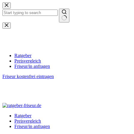
Zum
Inhalt
springen
Keine
Ergebnisse
Ratgeber
Preisvergleich
Friseur/in anfragen
Friseur kostenfrei eintragen
Ratgeber
Preisvergleich
Friseur/in anfragen