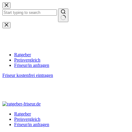
Zum
Inhalt
springen
Keine
Ergebnisse
Ratgeber
Preisvergleich
Friseur/in anfragen
Friseur kostenfrei eintragen
Ratgeber
Preisvergleich
Friseur/in anfragen