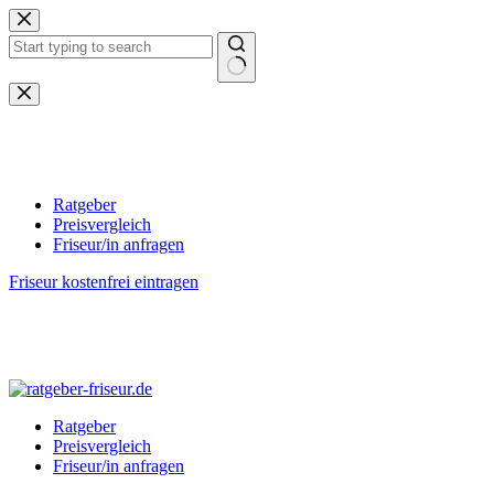
Zum
Inhalt
springen
Keine
Ergebnisse
Ratgeber
Preisvergleich
Friseur/in anfragen
Friseur kostenfrei eintragen
Ratgeber
Preisvergleich
Friseur/in anfragen