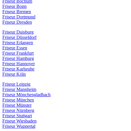
Friseur Bochum
Friseur Bonn
Friseur Bremen
Friseur Dortmund
Friseur Dresden
Friseur Duisburg
Friseur Düsseldorf
Friseur Erlangen
Friseur Essen
Friseur Frankfurt
Friseur Hamburg
Friseur Hannover
Friseur Karlsruhe
Friseur Köln
Friseur Leipzig
Friseur Mannheim
Friseur Mönchengladbach
Friseur München
Friseur Münster
Friseur Nürnberg
Friseur Stuttgart
Friseur Wiesbaden
Friseur Wuppertal