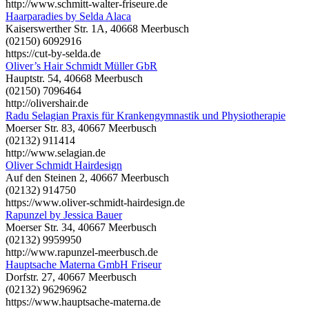
http://www.schmitt-walter-friseure.de
Haarparadies by Selda Alaca
Kaiserswerther Str. 1A, 40668 Meerbusch
(02150) 6092916
https://cut-by-selda.de
Oliver’s Hair Schmidt Müller GbR
Hauptstr. 54, 40668 Meerbusch
(02150) 7096464
http://olivershair.de
Radu Selagian Praxis für Krankengymnastik und Physiotherapie
Moerser Str. 83, 40667 Meerbusch
(02132) 911414
http://www.selagian.de
Oliver Schmidt Hairdesign
Auf den Steinen 2, 40667 Meerbusch
(02132) 914750
https://www.oliver-schmidt-hairdesign.de
Rapunzel by Jessica Bauer
Moerser Str. 34, 40667 Meerbusch
(02132) 9959950
http://www.rapunzel-meerbusch.de
Hauptsache Materna GmbH Friseur
Dorfstr. 27, 40667 Meerbusch
(02132) 96296962
https://www.hauptsache-materna.de