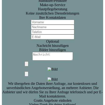
Maniküre/Pediküre
Make-up-Service
Hautpflegeberatung
Keine zusätzlichen Dienstleistungen
Ihre Kontaktdaten
Optional
Nachricht hinzufügen
Bilder hinzufügen
Wir übergeben die Daten ihrer Anfrage, zur kostenlosen und
unverbindlichen Angebotserstellung, an mehrere Anbieter. Die
Anbieter und wir dürfen Sie zu Ihrer Anfrage telefonisch und per E-
Mail kontaktieren.
Gratis Angebote einholen
Vielen Dank für deine Anfrage!