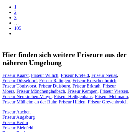
1
2
3
…
105
Hier finden sich weitere Friseure aus der
näheren Umgebung
Friseur Kaarst
,
Friseur Willich
,
Friseur Krefeld
,
Friseur Neuss
,
Friseur Düsseldorf
,
Friseur Ratingen
,
Friseur Korschenbroich
,
Friseur Tönisvorst
,
Friseur Duisburg
,
Friseur Erkrath
,
Friseur
Moers
,
Friseur Mönchengladbach
,
Friseur Kempen
,
Friseur Viersen
,
Friseur Neukirchen-Vluyn
,
Friseur Heiligenhaus
,
Friseur Mettmann
,
Friseur Mülheim an der Ruhr
,
Friseur Hilden
,
Friseur Grevenbroich
Friseur Aachen
Friseur Augsburg
Friseur Berlin
Friseur Bielefeld