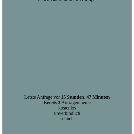
Letzte Anfrage vor
15 Stunden, 47 Minuten
Bereits
3
Anfragen heute
kostenlos
unverbindlich
schnell