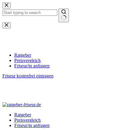
Zum
Inhalt
springen
Keine
Ergebnisse
Ratgeber
Preisvergleich
Friseur/in anfragen
Friseur kostenfrei eintragen
Ratgeber
Preisvergleich
Friseur/in anfragen