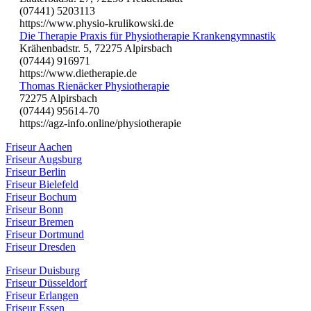
(07441) 5203113
https://www.physio-krulikowski.de
Die Therapie Praxis für Physiotherapie Krankengymnastik
Krähenbadstr. 5, 72275 Alpirsbach
(07444) 916971
https://www.dietherapie.de
Thomas Rienäcker Physiotherapie
72275 Alpirsbach
(07444) 95614-70
https://agz-info.online/physiotherapie
Friseur Aachen
Friseur Augsburg
Friseur Berlin
Friseur Bielefeld
Friseur Bochum
Friseur Bonn
Friseur Bremen
Friseur Dortmund
Friseur Dresden
Friseur Duisburg
Friseur Düsseldorf
Friseur Erlangen
Friseur Essen