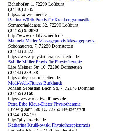
Bahnhofstr. 1, 72290 Loßburg
(07446) 3535
https://kg-wichner.de
Bettina Würth Praxis für Krankengymnastik
Sommerhaldenstr. 32, 72290 Loßburg
(07455) 930890
http://www.reaktiv-wuerth.de
Manuela Mäder Massagepraxis Massagepraxis
Schönauerstr. 7, 72280 Dornstetten
(07443) 3822
https://www.physiotherapie-maeder.de
Sybille Müller Praxis für Physiotherapie
Lise-Meitner-Str. 16, 72280 Dornstetten
(07443) 289188
https://physio-dornstetten.de
Medi-Well-Fitness Burkhardt
Johann-Sebastian-Bach-Str. 7, 72175 Dornhan
(07455) 2160
https://www.mediwellfitness.de
Petra Erbe Klaus-Dieter Physiotherapie
Ludwig-Jahn-Str. 16, 72250 Freudenstadt
(07441) 84770
http://physio-erbe.de
Katharina Krulikowski Physiotherapiepraxis
Lauterbadstr. 27, 72250 Freudenstadt