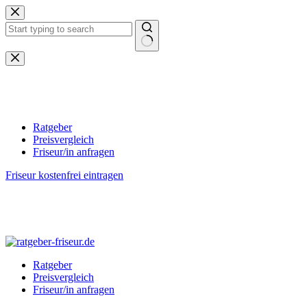
Zum
Inhalt
springen
Keine
Ergebnisse
Ratgeber
Preisvergleich
Friseur/in anfragen
Friseur kostenfrei eintragen
Ratgeber
Preisvergleich
Friseur/in anfragen