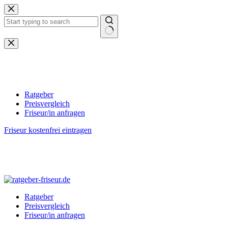
Zum
Inhalt
springen
Keine
Ergebnisse
Ratgeber
Preisvergleich
Friseur/in anfragen
Friseur kostenfrei eintragen
Ratgeber
Preisvergleich
Friseur/in anfragen