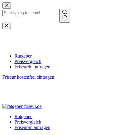
Zum
Inhalt
springen
Keine
Ergebnisse
Ratgeber
Preisvergleich
Friseur/in anfragen
Friseur kostenfrei eintragen
Ratgeber
Preisvergleich
Friseur/in anfragen