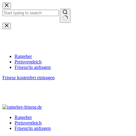
Zum
Inhalt
springen
Keine
Ergebnisse
Ratgeber
Preisvergleich
Friseur/in anfragen
Friseur kostenfrei eintragen
Ratgeber
Preisvergleich
Friseur/in anfragen