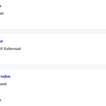
n
adt
nn
0 Halberstadt
rsalon
stadt
e