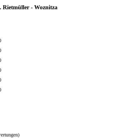
 Rietmüller - Woznitza
0
0
0
0
0
0
wertungen)