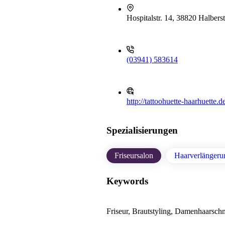
Hospitalstr. 14, 38820 Halbers
(03941) 583614
http://tattoohuette-haarhuette.d
Spezialisierungen
Friseursalon
Haarverlängeru
Keywords
Friseur, Brautstyling, Damenhaarschn