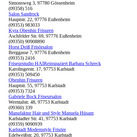
Simonsweg 3, 97780 Gössenheim
(09358) 516
Salon Sandrock
Hauptstr. 22, 97776 Eußenheim
(09353) 983033
Kyra Obenhin Frisuren
Aschfelder Str. 69, 97776 Eußenheim
(09350) 90908890
Horst Deiß Frisörsalon
Berggasse 7, 97776 Eußenheim
(09353) 2416
Friseurstudio HAIReinspaziert Barbara Schreck
Karolingerstr. 17, 97753 Karlstadt
(09353) 509450
Obenhin Frisuren
Hauptstr. 55, 97753 Karlstadt
(09353) 7324
Gabriele Bock Friseursalon
Werntalstr. 48, 97753 Karlstadt
(09360) 339
Manufaktur Hair und Style Manuela Hüsam
Karlstadter Str. 41, 97753 Karlstadt
(09359) 9090939
Karlstadt Modernstyle Frisöre
Edelweißstr. 20, 97753 Karlstadt