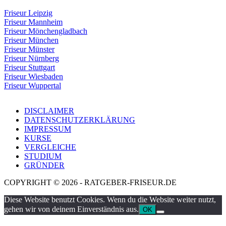
Friseur Leipzig
Friseur Mannheim
Friseur Mönchengladbach
Friseur München
Friseur Münster
Friseur Nürnberg
Friseur Stuttgart
Friseur Wiesbaden
Friseur Wuppertal
DISCLAIMER
DATENSCHUTZERKLÄRUNG
IMPRESSUM
KURSE
VERGLEICHE
STUDIUM
GRÜNDER
COPYRIGHT © 2026 - RATGEBER-FRISEUR.DE
Diese Website benutzt Cookies. Wenn du die Website weiter nutzt,
gehen wir von deinem Einverständnis aus.
OK