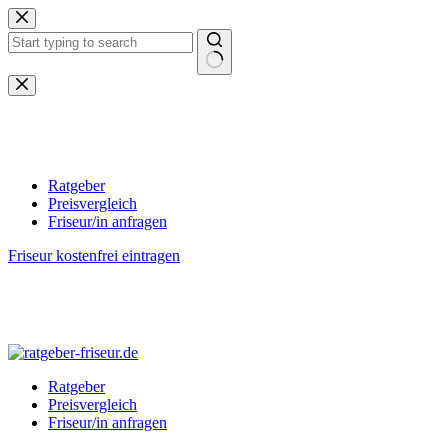
Zum
Inhalt
springen
Keine
Ergebnisse
Ratgeber
Preisvergleich
Friseur/in anfragen
Friseur kostenfrei eintragen
Ratgeber
Preisvergleich
Friseur/in anfragen