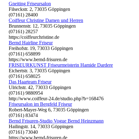
Gneiting Friseursalon
Filseckstr. 2, 73035 Göppingen
(07161) 28400
Coiffeur Christine Damen und Herren
Brunnenstr. 12, 73035 Göppingen
(07161) 28257
https://coiffeurchristine.de
Bernd Hairline Friseur
Freihofstr. 19, 73033 Göppingen
(07161) 658899
https://www.bernd-frisuren.de
FRISEURKUNST Friseurmeisterin Hamide Dardere
Eichertstr. 3, 73035 Göppingen
(07161) 658025
Das Haarteam Friseur
Ulrichstr. 42, 73033 Göppingen
(07161) 9880954
http://www.coiffeur-24.de/studio.php?b=168476
Friseursalon im Bergfeld Friseur
Robert-Mayer-Weg 6, 73035 Göppingen
(07161) 83474
Bernd Frisuren-Studio Vogue Bernd Heinzmann
Hailingstr. 14, 73033 Göppingen
(07161) 73040
https://www.bernd-frisuren.de