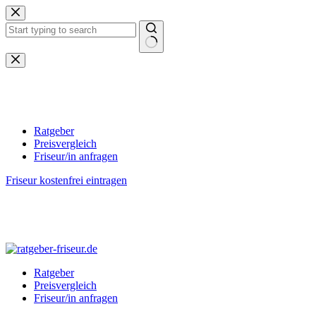
Zum
Inhalt
springen
Keine
Ergebnisse
Ratgeber
Preisvergleich
Friseur/in anfragen
Friseur kostenfrei eintragen
Ratgeber
Preisvergleich
Friseur/in anfragen