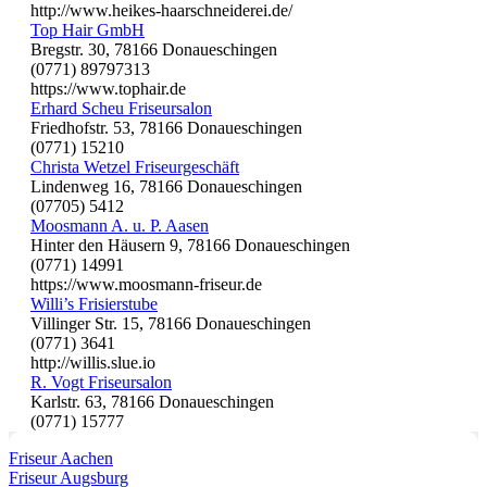
http://www.heikes-haarschneiderei.de/
Top Hair GmbH
Bregstr. 30, 78166 Donaueschingen
(0771) 89797313
https://www.tophair.de
Erhard Scheu Friseursalon
Friedhofstr. 53, 78166 Donaueschingen
(0771) 15210
Christa Wetzel Friseurgeschäft
Lindenweg 16, 78166 Donaueschingen
(07705) 5412
Moosmann A. u. P. Aasen
Hinter den Häusern 9, 78166 Donaueschingen
(0771) 14991
https://www.moosmann-friseur.de
Willi’s Frisierstube
Villinger Str. 15, 78166 Donaueschingen
(0771) 3641
http://willis.slue.io
R. Vogt Friseursalon
Karlstr. 63, 78166 Donaueschingen
(0771) 15777
Friseur Aachen
Friseur Augsburg