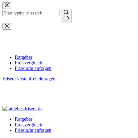
Zum
Inhalt
springen
Keine
Ergebnisse
Ratgeber
Preisvergleich
Friseur/in anfragen
Friseur kostenfrei eintragen
Ratgeber
Preisvergleich
Friseur/in anfragen