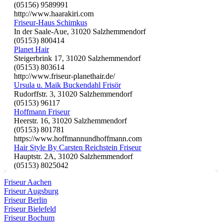
(05156) 9589991
http://www.haarakiri.com
Friseur-Haus Schimkus
In der Saale-Aue, 31020 Salzhemmendorf
(05153) 800414
Planet Hair
Steigerbrink 17, 31020 Salzhemmendorf
(05153) 803614
http://www.friseur-planethair.de/
Ursula u. Maik Buckendahl Frisör
Rudorffstr. 3, 31020 Salzhemmendorf
(05153) 96117
Hoffmann Friseur
Heerstr. 16, 31020 Salzhemmendorf
(05153) 801781
https://www.hoffmannundhoffmann.com
Hair Style By Carsten Reichstein Friseur
Hauptstr. 2A, 31020 Salzhemmendorf
(05153) 8025042
Friseur Aachen
Friseur Augsburg
Friseur Berlin
Friseur Bielefeld
Friseur Bochum