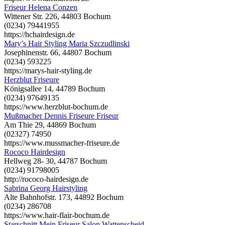
Friseur Helena Conzen
Wittener Str. 226, 44803 Bochum
(0234) 79441955
https://hchairdesign.de
Mary’s Hair Styling Maria Szczudlinski
Josephinenstr. 66, 44807 Bochum
(0234) 593225
https://marys-hair-styling.de
Herzblut Friseure
Königsallee 14, 44789 Bochum
(0234) 97649135
https://www.herzblut-bochum.de
Mußmacher Dennis Friseure Friseur
Am Thie 29, 44869 Bochum
(02327) 74950
https://www.mussmacher-friseure.de
Rococo Hairdesign
Hellweg 28- 30, 44787 Bochum
(0234) 91798005
http://rococo-hairdesign.de
Sabrina Georg Hairstyling
Alte Bahnhofstr. 173, 44892 Bochum
(0234) 286708
https://www.hair-flair-bochum.de
Starschnitt Mein Friseur Salon Wattenscheid