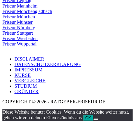
Friseur Leipzig
Friseur Mannheim
Friseur Mönchengladbach
Friseur München
Friseur Münster
Friseur Nürnberg
Friseur Stuttgart
Friseur Wiesbaden
Friseur Wuppertal
DISCLAIMER
DATENSCHUTZERKLÄRUNG
IMPRESSUM
KURSE
VERGLEICHE
STUDIUM
GRÜNDER
COPYRIGHT © 2026 - RATGEBER-FRISEUR.DE
Diese Website benutzt Cookies. Wenn du die Website weiter nutzt,
gehen wir von deinem Einverständnis aus.
OK