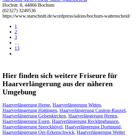
Hochstr. 8, 44866 Bochum
(02327) 3249536
https://www.starschnitt.de/wordpress/salons/bochum-wattenscheid/
1
2
3
…
13
Hier finden sich weitere Friseure für
Haarverlängerung aus der näheren
Umgebung
Haarverlängerung Herne
,
Haarverlängerung Witten
,
Haarverlängerung Hattingen
,
Haarverlängerung Castrop-Rauxel
,
Haarverlängerung Gelsenkirchen
,
Haarverlängerung Herten
,
Haarverlängerung Essen
,
Haarverlängerung Recklinghausen
,
Haarverlängerung Sprockhövel
,
Haarverlängerung Dortmund
,
Haarverlängerung Oer-Erkenschwick
,
Haarverlängerung Wetter