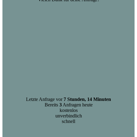
Letzte Anfrage vor
7 Stunden, 14 Minuten
Bereits
3
Anfragen heute
kostenlos
unverbindlich
schnell