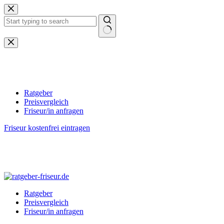
Zum
Inhalt
springen
Keine
Ergebnisse
Ratgeber
Preisvergleich
Friseur/in anfragen
Friseur kostenfrei eintragen
Ratgeber
Preisvergleich
Friseur/in anfragen