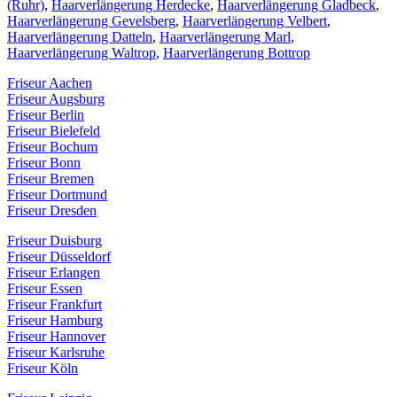
(Ruhr)
,
Haarverlängerung Herdecke
,
Haarverlängerung Gladbeck
,
Haarverlängerung Gevelsberg
,
Haarverlängerung Velbert
,
Haarverlängerung Datteln
,
Haarverlängerung Marl
,
Haarverlängerung Waltrop
,
Haarverlängerung Bottrop
Friseur Aachen
Friseur Augsburg
Friseur Berlin
Friseur Bielefeld
Friseur Bochum
Friseur Bonn
Friseur Bremen
Friseur Dortmund
Friseur Dresden
Friseur Duisburg
Friseur Düsseldorf
Friseur Erlangen
Friseur Essen
Friseur Frankfurt
Friseur Hamburg
Friseur Hannover
Friseur Karlsruhe
Friseur Köln