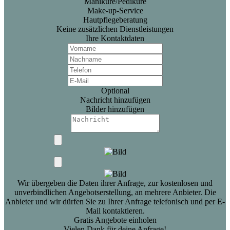
Maniküre/Pediküre
Make-up-Service
Hautpflegeberatung
Keine zusätzlichen Dienstleistungen
Ihre Kontaktdaten
Optional
Nachricht hinzufügen
Bilder hinzufügen
Wir übergeben die Daten ihrer Anfrage, zur kostenlosen und
unverbindlichen Angebotserstellung, an mehrere Anbieter. Die
Anbieter und wir dürfen Sie zu Ihrer Anfrage telefonisch und per E-
Mail kontaktieren.
Gratis Angebote einholen
Vielen Dank für deine Anfrage!