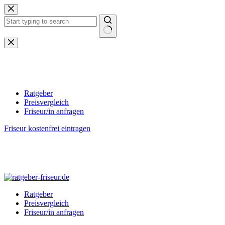
Zum
Inhalt
springen
Keine
Ergebnisse
Ratgeber
Preisvergleich
Friseur/in anfragen
Friseur kostenfrei eintragen
Ratgeber
Preisvergleich
Friseur/in anfragen