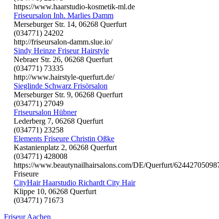
https://www.haarstudio-kosmetik-ml.de
Friseursalon Inh. Marlies Damm
Merseburger Str. 14, 06268 Querfurt
(034771) 24202
http://friseursalon-damm.slue.io/
Sindy Heinze Friseur Hairstyle
Nebraer Str. 26, 06268 Querfurt
(034771) 73335
http://www.hairstyle-querfurt.de/
Sieglinde Schwarz Frisörsalon
Merseburger Str. 9, 06268 Querfurt
(034771) 27049
Friseursalon Hübner
Lederberg 7, 06268 Querfurt
(034771) 23258
Elements Friseure Christin Oßke
Kastanienplatz 2, 06268 Querfurt
(034771) 428008
https://www.beautynailhairsalons.com/DE/Querfurt/62442705098
Friseure
CityHair Haarstudio Richardt City Hair
Klippe 10, 06268 Querfurt
(034771) 71673
Friseur Aachen