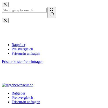
Zum
Inhalt
springen
Keine
Ergebnisse
Ratgeber
Preisvergleich
Friseur/in anfragen
Friseur kostenfrei eintragen
Ratgeber
Preisvergleich
Friseur/in anfragen