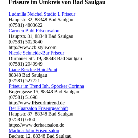
Friseure im Umkreis von Bad Saulgau
Ludmilla Neichel Studio L Friseur
Hauptstr. 32, 88348 Bad Saulgau
(07581) 4803622
Carmen Bahl Friseursalon
Hauptstr. 81, 88348 Bad Saulgau
(07581) 5029840
http://www.cb-style.com
Nicole Schneide-Bar Friseur
Dürnauer Str. 19, 88348 Bad Saulgau
(07581) 2049949
Liane Reichle Hair-Point
88348 Bad Saulgau
(07581) 527721
Friseur im Trend Inh. Spöcker Corinna
Bogengasse 15, 88348 Bad Saulgau
(07581) 51698
http://www.friseurimtrend.de
Der Haarsalon Friseurgeschäft
Hauptstr. 87, 88348 Bad Saulgau
(07581) 6360
https://www.derhaarsalon.de
Martina John Friseursalon
Bachstr. 12, 88348 Bad Saulgau