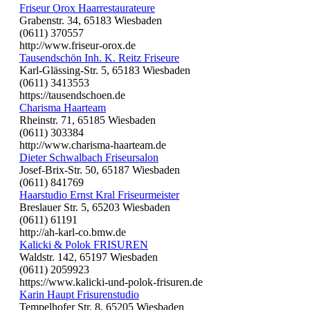
Friseur Orox Haarrestaurateure
Grabenstr. 34, 65183 Wiesbaden
(0611) 370557
http://www.friseur-orox.de
Tausendschön Inh. K. Reitz Friseure
Karl-Glässing-Str. 5, 65183 Wiesbaden
(0611) 3413553
https://tausendschoen.de
Charisma Haarteam
Rheinstr. 71, 65185 Wiesbaden
(0611) 303384
http://www.charisma-haarteam.de
Dieter Schwalbach Friseursalon
Josef-Brix-Str. 50, 65187 Wiesbaden
(0611) 841769
Haarstudio Ernst Kral Friseurmeister
Breslauer Str. 5, 65203 Wiesbaden
(0611) 61191
http://ah-karl-co.bmw.de
Kalicki & Polok FRISUREN
Waldstr. 142, 65197 Wiesbaden
(0611) 2059923
https://www.kalicki-und-polok-frisuren.de
Karin Haupt Frisurenstudio
Tempelhofer Str. 8, 65205 Wiesbaden