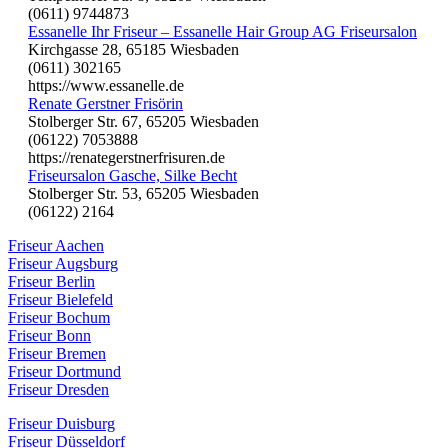
(0611) 9744873
Essanelle Ihr Friseur – Essanelle Hair Group AG Friseursalon
Kirchgasse 28, 65185 Wiesbaden
(0611) 302165
https://www.essanelle.de
Renate Gerstner Frisörin
Stolberger Str. 67, 65205 Wiesbaden
(06122) 7053888
https://renategerstnerfrisuren.de
Friseursalon Gasche, Silke Becht
Stolberger Str. 53, 65205 Wiesbaden
(06122) 2164
Friseur Aachen
Friseur Augsburg
Friseur Berlin
Friseur Bielefeld
Friseur Bochum
Friseur Bonn
Friseur Bremen
Friseur Dortmund
Friseur Dresden
Friseur Duisburg
Friseur Düsseldorf