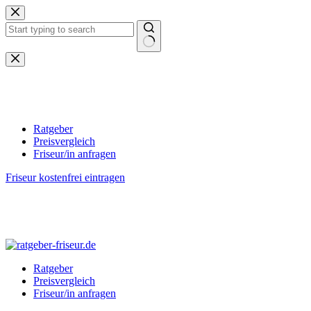
Zum
Inhalt
springen
Keine
Ergebnisse
Ratgeber
Preisvergleich
Friseur/in anfragen
Friseur kostenfrei eintragen
Ratgeber
Preisvergleich
Friseur/in anfragen