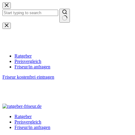
Zum
Inhalt
springen
Keine
Ergebnisse
Ratgeber
Preisvergleich
Friseur/in anfragen
Friseur kostenfrei eintragen
Ratgeber
Preisvergleich
Friseur/in anfragen