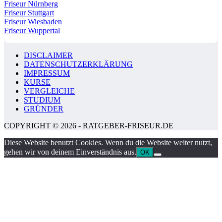
Friseur Nürnberg
Friseur Stuttgart
Friseur Wiesbaden
Friseur Wuppertal
DISCLAIMER
DATENSCHUTZERKLÄRUNG
IMPRESSUM
KURSE
VERGLEICHE
STUDIUM
GRÜNDER
COPYRIGHT © 2026 - RATGEBER-FRISEUR.DE
Diese Website benutzt Cookies. Wenn du die Website weiter nutzt,
gehen wir von deinem Einverständnis aus.
OK