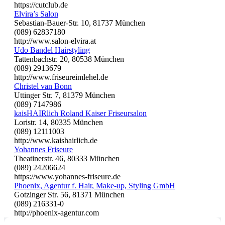
https://cutclub.de
Elvira’s Salon
Sebastian-Bauer-Str. 10, 81737 München
(089) 62837180
http://www.salon-elvira.at
Udo Bandel Hairstyling
Tattenbachstr. 20, 80538 München
(089) 2913679
http://www.friseureimlehel.de
Christel van Bonn
Uttinger Str. 7, 81379 München
(089) 7147986
kaisHAIRlich Roland Kaiser Friseursalon
Loristr. 14, 80335 München
(089) 12111003
http://www.kaishairlich.de
Yohannes Friseure
Theatinerstr. 46, 80333 München
(089) 24206624
https://www.yohannes-friseure.de
Phoenix, Agentur f. Hair, Make-up, Styling GmbH
Gotzinger Str. 56, 81371 München
(089) 216331-0
http://phoenix-agentur.com