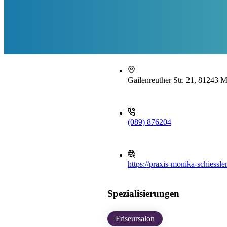
Gailenreuther Str. 21, 81243 
(089) 876204
https://praxis-monika-schiessle
Spezialisierungen
Friseursalon