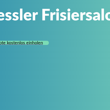
sler Frisiersal
te kostenlos einholen