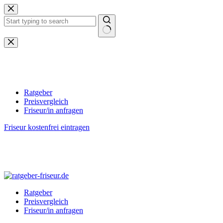
Zum
Inhalt
springen
Keine
Ergebnisse
Ratgeber
Preisvergleich
Friseur/in anfragen
Friseur kostenfrei eintragen
Ratgeber
Preisvergleich
Friseur/in anfragen