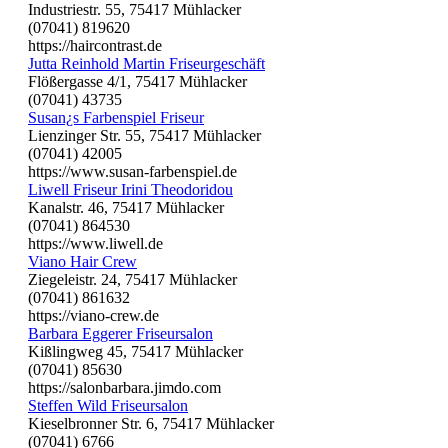
Industriestr. 55, 75417 Mühlacker
(07041) 819620
https://haircontrast.de
Jutta Reinhold Martin Friseurgeschäft
Flößergasse 4/1, 75417 Mühlacker
(07041) 43735
Susan¿s Farbenspiel Friseur
Lienzinger Str. 55, 75417 Mühlacker
(07041) 42005
https://www.susan-farbenspiel.de
Liwell Friseur Irini Theodoridou
Kanalstr. 46, 75417 Mühlacker
(07041) 864530
https://www.liwell.de
Viano Hair Crew
Ziegeleistr. 24, 75417 Mühlacker
(07041) 861632
https://viano-crew.de
Barbara Eggerer Friseursalon
Kißlingweg 45, 75417 Mühlacker
(07041) 85630
https://salonbarbara.jimdo.com
Steffen Wild Friseursalon
Kieselbronner Str. 6, 75417 Mühlacker
(07041) 6766