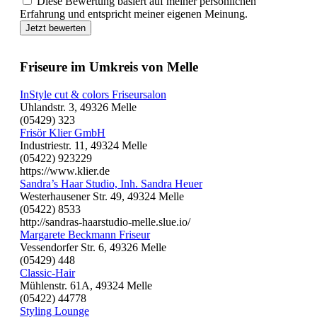
Diese Bewertung basiert auf meiner persönlichen
Erfahrung und entspricht meiner eigenen Meinung.
Jetzt bewerten
Friseure im Umkreis von Melle
InStyle cut & colors Friseursalon
Uhlandstr. 3, 49326 Melle
(05429) 323
Frisör Klier GmbH
Industriestr. 11, 49324 Melle
(05422) 923229
https://www.klier.de
Sandra’s Haar Studio, Inh. Sandra Heuer
Westerhausener Str. 49, 49324 Melle
(05422) 8533
http://sandras-haarstudio-melle.slue.io/
Margarete Beckmann Friseur
Vessendorfer Str. 6, 49326 Melle
(05429) 448
Classic-Hair
Mühlenstr. 61A, 49324 Melle
(05422) 44778
Styling Lounge