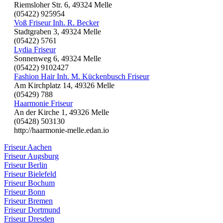
Riemsloher Str. 6, 49324 Melle
(05422) 925954
Voß Friseur Inh. R. Becker
Stadtgraben 3, 49324 Melle
(05422) 5761
Lydia Friseur
Sonnenweg 6, 49324 Melle
(05422) 9102427
Fashion Hair Inh. M. Kückenbusch Friseur
Am Kirchplatz 14, 49326 Melle
(05429) 788
Haarmonie Friseur
An der Kirche 1, 49326 Melle
(05428) 503130
http://haarmonie-melle.edan.io
Friseur Aachen
Friseur Augsburg
Friseur Berlin
Friseur Bielefeld
Friseur Bochum
Friseur Bonn
Friseur Bremen
Friseur Dortmund
Friseur Dresden