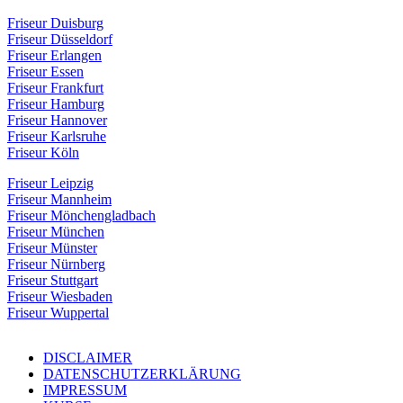
Friseur Duisburg
Friseur Düsseldorf
Friseur Erlangen
Friseur Essen
Friseur Frankfurt
Friseur Hamburg
Friseur Hannover
Friseur Karlsruhe
Friseur Köln
Friseur Leipzig
Friseur Mannheim
Friseur Mönchengladbach
Friseur München
Friseur Münster
Friseur Nürnberg
Friseur Stuttgart
Friseur Wiesbaden
Friseur Wuppertal
DISCLAIMER
DATENSCHUTZERKLÄRUNG
IMPRESSUM