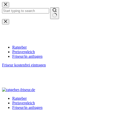
Zum
Inhalt
springen
Keine
Ergebnisse
Ratgeber
Preisvergleich
Friseur/in anfragen
Friseur kostenfrei eintragen
Ratgeber
Preisvergleich
Friseur/in anfragen