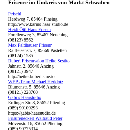
Friseure im Umkreis von Markt Schwaben
Peischl
Herdweg 7, 85464 Finsing
http://www.karins-haar-studio.de
Heidi Öttl Hans Friseur
Forellenweg 3, 85467 Neuching
(08123) 8562
Max Faltlhauser Friseur
Raiffeisenstr. 7, 85669 Pastetten
(08124) 1585
Buberl Friseursalon Heike Sestito
Jahnstr. 2, 85646 Anzing
(08121) 3947
http://heike-buberl.slue.io
WEB-Team Michael Herklotz
Blumenstr. 5, 85646 Anzing
(08121) 228760
Gabi’s Haarstudio
Erdinger Str. 8, 85652 Pliening
(089) 90109293
https://gabis-haarstudio.de
Frisureneckerl Waltraud Peter
Mövenstr. 16, 85652 Pliening
(089) 90775314