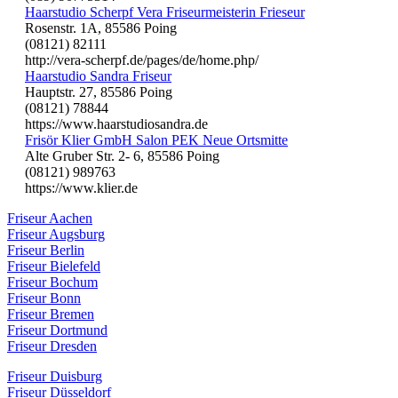
Haarstudio Scherpf Vera Friseurmeisterin Frieseur
Rosenstr. 1A, 85586 Poing
(08121) 82111
http://vera-scherpf.de/pages/de/home.php/
Haarstudio Sandra Friseur
Hauptstr. 27, 85586 Poing
(08121) 78844
https://www.haarstudiosandra.de
Frisör Klier GmbH Salon PEK Neue Ortsmitte
Alte Gruber Str. 2- 6, 85586 Poing
(08121) 989763
https://www.klier.de
Friseur Aachen
Friseur Augsburg
Friseur Berlin
Friseur Bielefeld
Friseur Bochum
Friseur Bonn
Friseur Bremen
Friseur Dortmund
Friseur Dresden
Friseur Duisburg
Friseur Düsseldorf