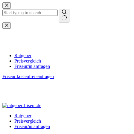
Zum
Inhalt
springen
Keine
Ergebnisse
Ratgeber
Preisvergleich
Friseur/in anfragen
Friseur kostenfrei eintragen
Ratgeber
Preisvergleich
Friseur/in anfragen