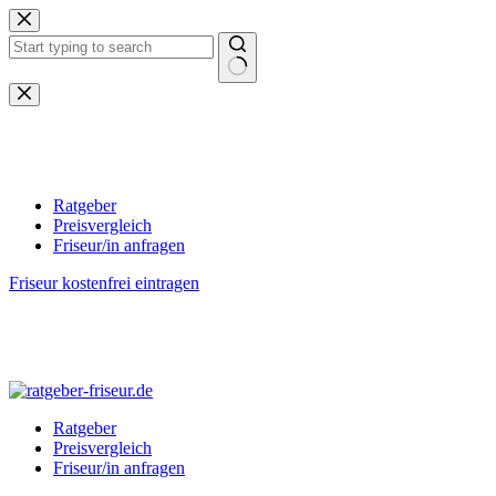
Zum
Inhalt
springen
Keine
Ergebnisse
Ratgeber
Preisvergleich
Friseur/in anfragen
Friseur kostenfrei eintragen
Ratgeber
Preisvergleich
Friseur/in anfragen