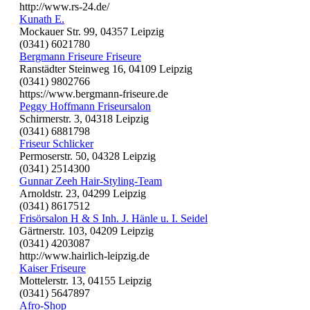
http://www.rs-24.de/
Kunath E.
Mockauer Str. 99, 04357 Leipzig
(0341) 6021780
Bergmann Friseure Friseure
Ranstädter Steinweg 16, 04109 Leipzig
(0341) 9802766
https://www.bergmann-friseure.de
Peggy Hoffmann Friseursalon
Schirmerstr. 3, 04318 Leipzig
(0341) 6881798
Friseur Schlicker
Permoserstr. 50, 04328 Leipzig
(0341) 2514300
Gunnar Zeeh Hair-Styling-Team
Arnoldstr. 23, 04299 Leipzig
(0341) 8617512
Frisörsalon H & S Inh. J. Hänle u. I. Seidel
Gärtnerstr. 103, 04209 Leipzig
(0341) 4203087
http://www.hairlich-leipzig.de
Kaiser Friseure
Mottelerstr. 13, 04155 Leipzig
(0341) 5647897
Afro-Shop