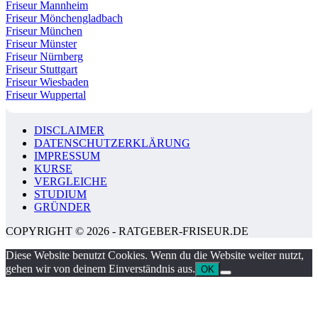
Friseur Mannheim
Friseur Mönchengladbach
Friseur München
Friseur Münster
Friseur Nürnberg
Friseur Stuttgart
Friseur Wiesbaden
Friseur Wuppertal
DISCLAIMER
DATENSCHUTZERKLÄRUNG
IMPRESSUM
KURSE
VERGLEICHE
STUDIUM
GRÜNDER
COPYRIGHT © 2026 - RATGEBER-FRISEUR.DE
Diese Website benutzt Cookies. Wenn du die Website weiter nutzt,
gehen wir von deinem Einverständnis aus.
OK