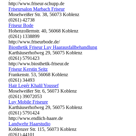
http://www.friseur-schupp.de
Friseursalon Marbach Friseur
Moselweißer Str. 38, 56073 Koblenz
(0261) 42738
Friseur Bode
Hohenzollernstr. 40, 56068 Koblenz
(0261) 1338899
http://www.friseurbode.de/
Biosthetik Friseur Luy Haarausfallbehandlung
Karthäuserhofweg 29, 56075 Koblenz
(0261) 5791423
http://www.biosthetik-friseur.de
Friseur Kerstin Seitz
Frankenstr. 53, 56068 Koblenz
(0261) 34493
Hair Legér Khalil Youssef
Moselweißer Str. 6, 56073 Koblenz
(0261) 39072053
Luy Mobile Friseure
Karthäuserhofweg 29, 56075 Koblenz
(0261) 5791424
http://www.endlich-haare.de
Landwehr Haarstudio
Koblenzer Str. 115, 56073 Koblenz
(0261) 44101