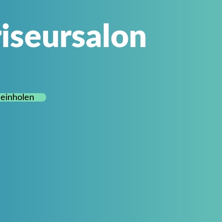
riseursalon
 einholen