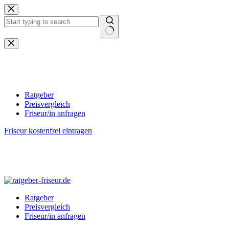
Zum
Inhalt
springen
Keine
Ergebnisse
Ratgeber
Preisvergleich
Friseur/in anfragen
Friseur kostenfrei eintragen
Ratgeber
Preisvergleich
Friseur/in anfragen