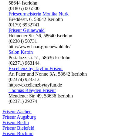
58644 Iserlohn
(01805) 005500
Frieseurmeisterin Monika Nurk
Breddestr. 6, 58642 Iserlohn
(0179) 6932741
Friseur Grünewald
Hennener Str. 36, 58640 Iserlohn
(02304) 50731
http://www.haar-gruenewald.de/
Salon Katrin
Pestalozzistr. 51, 58636 Iserlohn
(02371) 963144
Excellenz by Tayfun Friseur
An Pater und Nonne 3A, 58642 Iserlohn
(02374) 923313
https://excellenzbytayfun.de
Thomas Blayden Friseur
Mendener Str. 49, 58636 Iserlohn
(02371) 29274
Friseur Aachen
Friseur Augsburg
Friseur Berlin
Friseur Bielefeld
Friseur Bochum