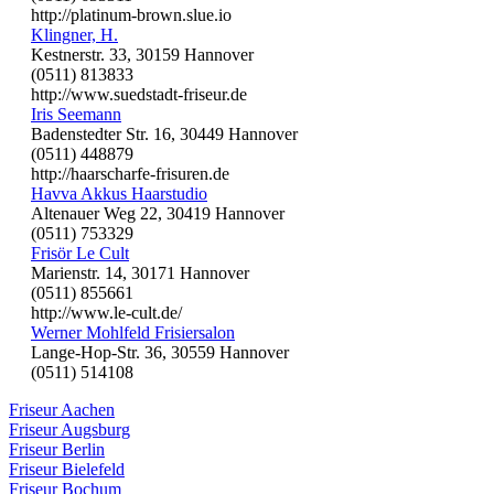
http://platinum-brown.slue.io
Klingner, H.
Kestnerstr. 33, 30159 Hannover
(0511) 813833
http://www.suedstadt-friseur.de
Iris Seemann
Badenstedter Str. 16, 30449 Hannover
(0511) 448879
http://haarscharfe-frisuren.de
Havva Akkus Haarstudio
Altenauer Weg 22, 30419 Hannover
(0511) 753329
Frisör Le Cult
Marienstr. 14, 30171 Hannover
(0511) 855661
http://www.le-cult.de/
Werner Mohlfeld Frisiersalon
Lange-Hop-Str. 36, 30559 Hannover
(0511) 514108
Friseur Aachen
Friseur Augsburg
Friseur Berlin
Friseur Bielefeld
Friseur Bochum