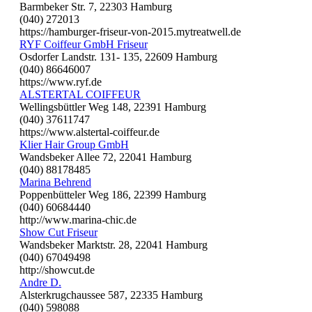
Barmbeker Str. 7, 22303 Hamburg
(040) 272013
https://hamburger-friseur-von-2015.mytreatwell.de
RYF Coiffeur GmbH Friseur
Osdorfer Landstr. 131- 135, 22609 Hamburg
(040) 86646007
https://www.ryf.de
ALSTERTAL COIFFEUR
Wellingsbüttler Weg 148, 22391 Hamburg
(040) 37611747
https://www.alstertal-coiffeur.de
Klier Hair Group GmbH
Wandsbeker Allee 72, 22041 Hamburg
(040) 88178485
Marina Behrend
Poppenbütteler Weg 186, 22399 Hamburg
(040) 60684440
http://www.marina-chic.de
Show Cut Friseur
Wandsbeker Marktstr. 28, 22041 Hamburg
(040) 67049498
http://showcut.de
Andre D.
Alsterkrugchaussee 587, 22335 Hamburg
(040) 598088