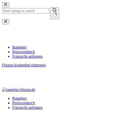
Zum
Inhalt
springen
Keine
Ergebnisse
Ratgeber
Preisvergleich
Friseur/in anfragen
Friseur kostenfrei eintragen
Ratgeber
Preisvergleich
Friseur/in anfragen