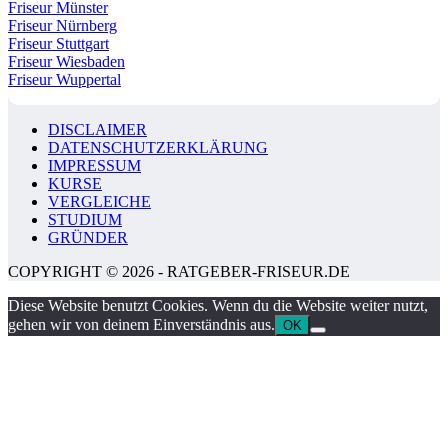
Friseur Münster
Friseur Nürnberg
Friseur Stuttgart
Friseur Wiesbaden
Friseur Wuppertal
DISCLAIMER
DATENSCHUTZERKLÄRUNG
IMPRESSUM
KURSE
VERGLEICHE
STUDIUM
GRÜNDER
COPYRIGHT © 2026 - RATGEBER-FRISEUR.DE
Diese Website benutzt Cookies. Wenn du die Website weiter nutzt,
gehen wir von deinem Einverständnis aus.
OK