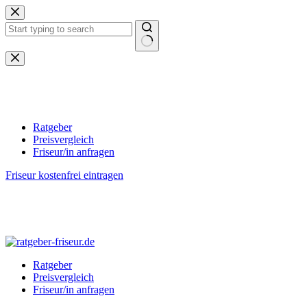
Zum
Inhalt
springen
Keine
Ergebnisse
Ratgeber
Preisvergleich
Friseur/in anfragen
Friseur kostenfrei eintragen
Ratgeber
Preisvergleich
Friseur/in anfragen