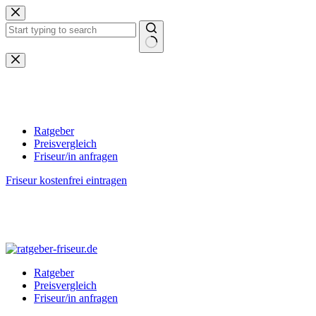
Zum
Inhalt
springen
Keine
Ergebnisse
Ratgeber
Preisvergleich
Friseur/in anfragen
Friseur kostenfrei eintragen
Ratgeber
Preisvergleich
Friseur/in anfragen