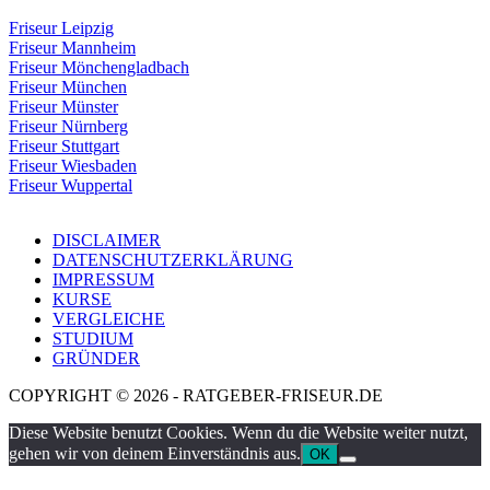
Friseur Leipzig
Friseur Mannheim
Friseur Mönchengladbach
Friseur München
Friseur Münster
Friseur Nürnberg
Friseur Stuttgart
Friseur Wiesbaden
Friseur Wuppertal
DISCLAIMER
DATENSCHUTZERKLÄRUNG
IMPRESSUM
KURSE
VERGLEICHE
STUDIUM
GRÜNDER
COPYRIGHT © 2026 - RATGEBER-FRISEUR.DE
Diese Website benutzt Cookies. Wenn du die Website weiter nutzt,
gehen wir von deinem Einverständnis aus.
OK