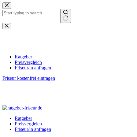
Zum
Inhalt
springen
Keine
Ergebnisse
Ratgeber
Preisvergleich
Friseur/in anfragen
Friseur kostenfrei eintragen
Ratgeber
Preisvergleich
Friseur/in anfragen