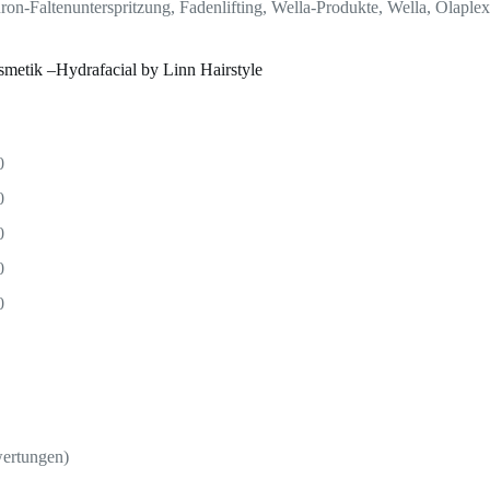
uron-Faltenunterspritzung, Fadenlifting, Wella-Produkte, Wella, Olapl
smetik –Hydrafacial by Linn Hairstyle
0
0
0
0
0
wertungen)