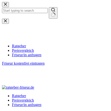
Zum
Inhalt
springen
Keine
Ergebnisse
Ratgeber
Preisvergleich
Friseur/in anfragen
Friseur kostenfrei eintragen
Ratgeber
Preisvergleich
Friseur/in anfragen