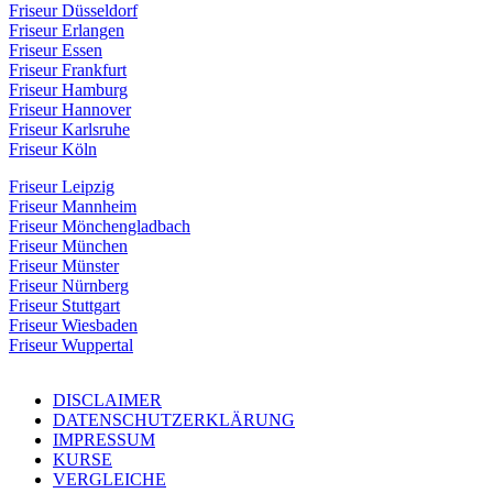
Friseur Düsseldorf
Friseur Erlangen
Friseur Essen
Friseur Frankfurt
Friseur Hamburg
Friseur Hannover
Friseur Karlsruhe
Friseur Köln
Friseur Leipzig
Friseur Mannheim
Friseur Mönchengladbach
Friseur München
Friseur Münster
Friseur Nürnberg
Friseur Stuttgart
Friseur Wiesbaden
Friseur Wuppertal
DISCLAIMER
DATENSCHUTZERKLÄRUNG
IMPRESSUM
KURSE
VERGLEICHE