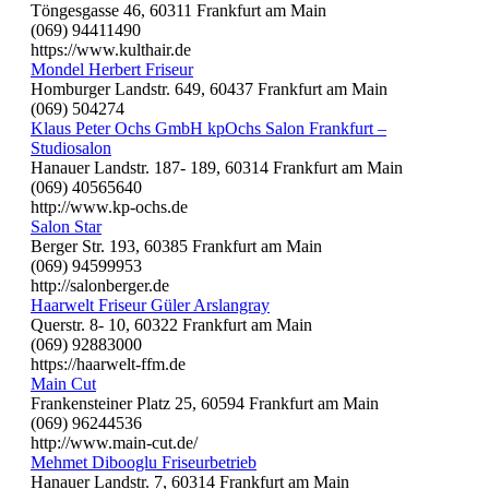
Töngesgasse 46, 60311 Frankfurt am Main
(069) 94411490
https://www.kulthair.de
Mondel Herbert Friseur
Homburger Landstr. 649, 60437 Frankfurt am Main
(069) 504274
Klaus Peter Ochs GmbH kpOchs Salon Frankfurt –
Studiosalon
Hanauer Landstr. 187- 189, 60314 Frankfurt am Main
(069) 40565640
http://www.kp-ochs.de
Salon Star
Berger Str. 193, 60385 Frankfurt am Main
(069) 94599953
http://salonberger.de
Haarwelt Friseur Güler Arslangray
Querstr. 8- 10, 60322 Frankfurt am Main
(069) 92883000
https://haarwelt-ffm.de
Main Cut
Frankensteiner Platz 25, 60594 Frankfurt am Main
(069) 96244536
http://www.main-cut.de/
Mehmet Dibooglu Friseurbetrieb
Hanauer Landstr. 7, 60314 Frankfurt am Main