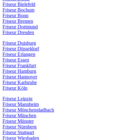
Friseur Bielefeld
Friseur Bochum
Friseur Bonn
Friseur Bremen
Friseur Dortmund
Friseur Dresden
Friseur Duisburg
Friseur Düsseldorf
Friseur Erlangen
Friseur Essen
Friseur Frankfurt
Friseur Hamburg
Friseur Hannover
Friseur Karlsruhe
Friseur Köln
Friseur Leipzig
Friseur Mannheim
Friseur Mönchengladbach
Friseur München
Friseur Münster
Friseur Nürnberg
Friseur Stuttgart
Friseur Wiesbaden