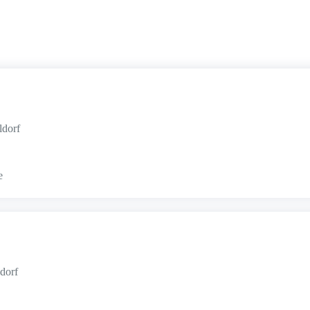
ldorf
e
dorf