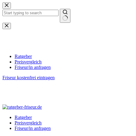
Zum
Inhalt
springen
Keine
Ergebnisse
Ratgeber
Preisvergleich
Friseur/in anfragen
Friseur kostenfrei eintragen
Ratgeber
Preisvergleich
Friseur/in anfragen