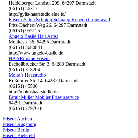
Heidelberger Landstr. 299, 64297 Darmstadt
(06151) 56317
http://gylis-haarstudio.slue.io/
Friseur-Salon Schnipp Schnapp Roberta Grünewald
Fritz-Dächert-Weg 26, 64297 Darmstadt
(06151) 955125
Angelo Basile Hair Artist
Moltkestr. 36, 64295 Darmstadt
(06151) 3680841
http://www.angelo-basile.de
HAARmonie Friseur
Eschollbrücker Str. 3, 64283 Darmstadt
(06151) 318204
Moira’s Haarstudio
Roßdörfer Str. 14, 64287 Darmstadt
(06151) 45500
http://moirashaarstudio.de
Birgit Müller Mobiler Friseurservice
64291 Darmstadt
(06151) 2797618
Friseur Aachen
Friseur Augsburg
Friseur Berlin
Friseur Bielefeld