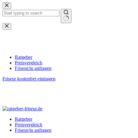
Zum
Inhalt
springen
Keine
Ergebnisse
Ratgeber
Preisvergleich
Friseur/in anfragen
Friseur kostenfrei eintragen
Ratgeber
Preisvergleich
Friseur/in anfragen